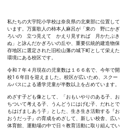
私たちの大宇陀小学校は奈良県の北東部に位置して
います。万葉歌人の柿本人麻呂が「東の 野にかぎ
ろいの 立つ見えて かえり見すれば 月かたぶき
ぬ」と詠んだかぎろいの丘や、重要伝統的建造物保
存地区に選定された旧松山藩の城下町として栄えた
環境にある校区です。
令和７年４月現在の児童数は１６６名で、今年で開
校1６年目を迎えました。校区が広いため、スクー
ルバスによる通学児童が半数以上を占めています。
めざす子ども像として、「おもいやりのある子、お
ちついて考える子、うんどうにはげむ子、だれとで
もはげましあう子」とした、生き生き活動する『お
おうだっ子』の育成をめざして、新しい校舎、広い
体育館、運動場の中で日々教育活動に取り組んでい